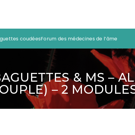
baguettes coudées
Forum des médecines de l’âme
AGUETTES & MS – AL
(COUPLE) – 2 MODULE