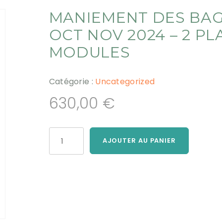
MANIEMENT DES BAGU
OCT NOV 2024 – 2 PL
MODULES
Catégorie :
Uncategorized
630,00
€
quantité
AJOUTER AU PANIER
de
Maniement
des
baguettes
&
MS
-