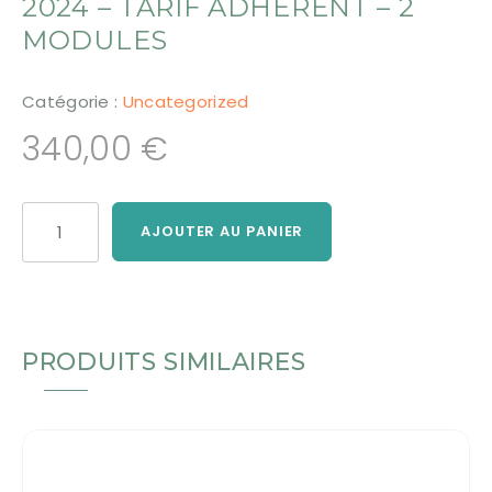
2024 – TARIF ADHÉRENT – 2
MODULES
Catégorie :
Uncategorized
340,00
€
quantité
AJOUTER AU PANIER
de
Maniement
des
baguettes
&
langage
PRODUITS SIMILAIRES
symbolique
-
Aix
en
Provence