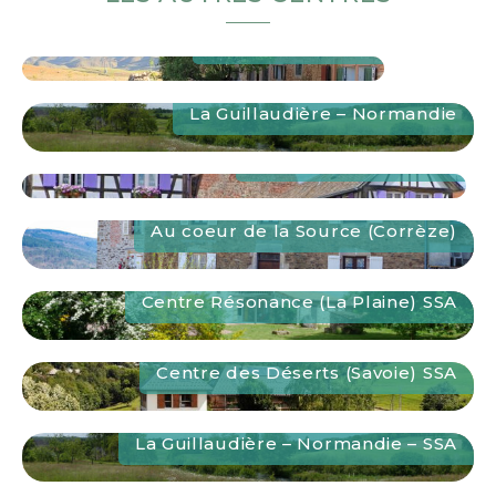
Amizmiz – Maroc
Amizmiz – Maroc
" alt="Amizmiz – Maroc">
La Guillaudière – Normandie
La Guillaudière – Normandie
" alt="La Guillaudière –
Normandie">
L’arc-en-ciel – Alsace
L’arc-en-ciel – Alsace
" alt="L’arc-en-ciel – Alsace">
Au coeur de la Source (Corrèze)
Au coeur de la Source (Corrèze)
" alt="Au coeur de
la Source (Corrèze)">
Centre Résonance (La Plaine) SSA
Centre Résonance (La Plaine) SSA
" alt="Centre
Résonance (La Plaine) SSA">
Centre des Déserts (Savoie) SSA
Centre des Déserts (Savoie) SSA
" alt="Centre des
Déserts (Savoie) SSA">
La Guillaudière – Normandie – SSA
La Guillaudière – Normandie – SSA
" alt="La
Guillaudière – Normandie – SSA">