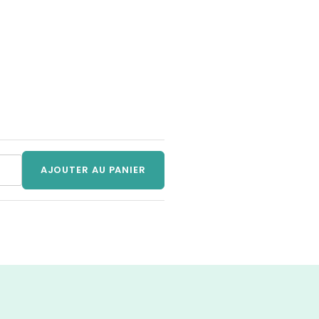
tité
AJOUTER AU PANIER
ur
s
e
andie
bre