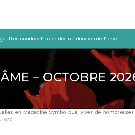
baguettes coudées
Forum des médecines de l’âme
’ÂME – OCTOBRE 20
duelles en Médecine Symbolique, vivez de nombreuses 
… etc.