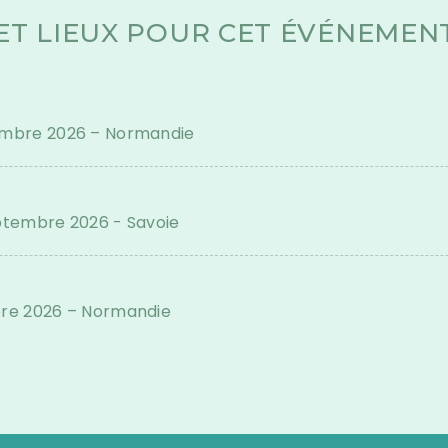
2026
ET LIEUX POUR CET ÉVÉNEMEN
tembre 2026 – Normandie
eptembre 2026 - Savoie
bre 2026 – Normandie