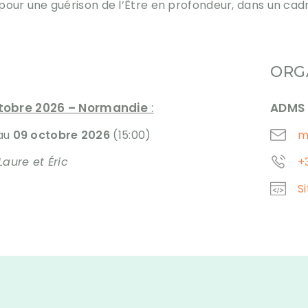
ur une guérison de l’Être en profondeur, dans un ca
ORG
ctobre 2026 – Normandie
:
ADMS
 au
09 octobre 2026
(15:00)
m
Laure et Éric
+
S