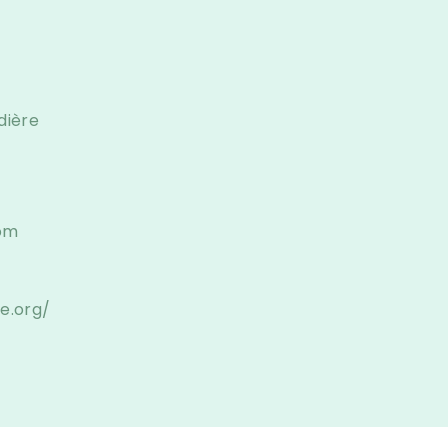
dière
om
re.org/