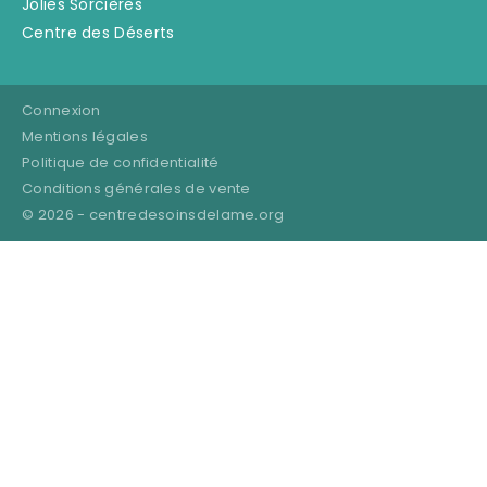
Jolies Sorcières
Centre des Déserts
Connexion
Mentions légales
Politique de confidentialité
Conditions générales de vente
© 2026 -
centredesoinsdelame.org