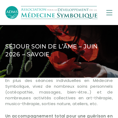
SÉJOUR SOIN DE L’ÂME – JUIN
2026 – SAVOIE
En plus des séances individuelles en Médecine
Symbolique, vivez de nombreux soins personnels
(ostéopathie, massages, bien-être…) et de
nombreuses activités collectives en art-thérapie,
musico-thérapie, sorties nature, ateliers, etc.
Un accompagnement total pour une guérison en